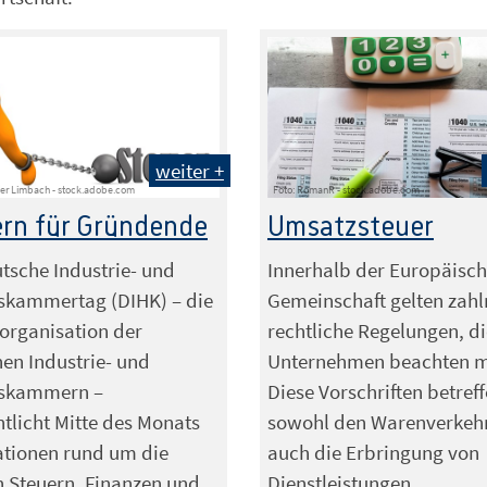
weiter +
der Limbach - stock.adobe.com
Foto: RomanR - stock.adobe.com
rn für Gründende
Umsatzsteuer
tsche Industrie- und
Innerhalb der Europäisc
skammertag (DIHK) – die
Gemeinschaft gelten zahl
organisation der
rechtliche Regelungen, di
en Industrie- und
Unternehmen beachten m
skammern –
Diese Vorschriften betref
ntlicht Mitte des Monats
sowohl den Warenverkehr
ationen rund um die
auch die Erbringung von
 Steuern, Finanzen und
Dienstleistungen.