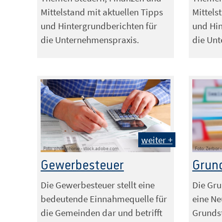
Mittelstand mit aktuellen Tipps
Mittels
und Hintergrundberichten für
und Hin
die Unternehmenspraxis.
die Un
weiter +
Foto: photophonie - stock.adobe.com
Foto: Zerbor
Gewerbesteuer
Grun
Die Gewerbesteuer stellt eine
Die Gru
bedeutende Einnahmequelle für
eine N
die Gemeinden dar und betrifft
Grundst