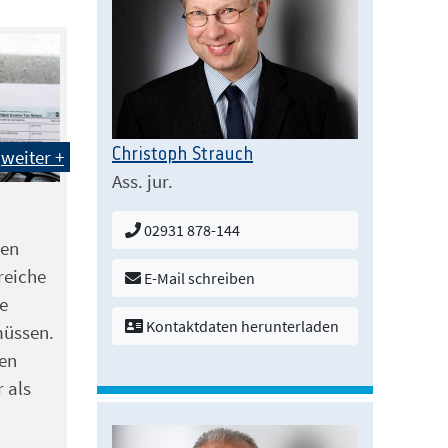
weiter +
Christoph Strauch
Ass. jur.
02931 878-144
hen
reiche
E-Mail schreiben
e
Kontaktdaten herunterladen
üssen.
fen
 als