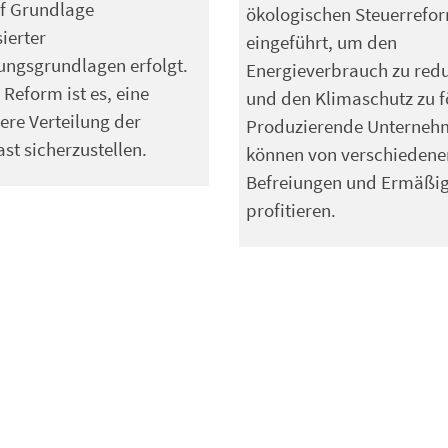
f Grundlage
ökologischen Steuerrefo
sierter
eingeführt, um den
ngsgrundlagen erfolgt.
Energieverbrauch zu red
 Reform ist es, eine
und den Klimaschutz zu f
ere Verteilung der
Produzierende Unterneh
ast sicherzustellen.
können von verschiedene
Befreiungen und Ermäßi
profitieren.