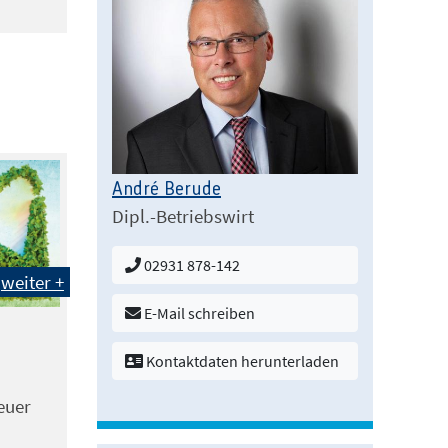
André Berude
Dipl.-Betriebswirt
02931 878-142
weiter +
E-Mail schreiben
Kontaktdaten herunterladen
euer