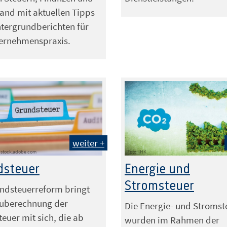
tand mit aktuellen Tipps
tergrundberichten für
ternehmenspraxis.
weiter +
 - stock.adobe.com
Foto: IHK
dsteuer
Energie und
Stromsteuer
ndsteuerreform bringt
euberechnung der
Die Energie- und Stromst
euer mit sich, die ab
wurden im Rahmen der