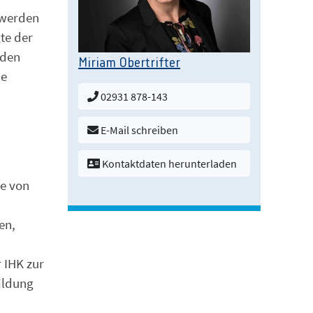
 werden
gte der
 den
Miriam Obertrifter
ie
02931 878-143
E-Mail schreiben
Kontaktdaten herunterladen
se von
en,
 IHK zur
ildung