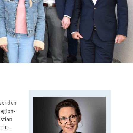
esenden
Region-
istian
eite.