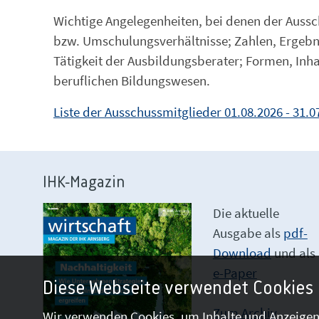
Wichtige Angelegenheiten, bei denen der Aussch
bzw. Umschulungsverhältnisse; Zahlen, Ergebn
Tätigkeit der Ausbildungsberater; Formen, In
beruflichen Bildungswesen.
Liste der Ausschussmitglieder 01.08.2026 - 31.0
IHK-Magazin
Die aktuelle
Ausgabe als
pdf-
Download
und als
e-Paper
Diese Webseite verwendet Cookies
Zum Archiv
Wir verwenden Cookies, um Inhalte und Anzeigen 