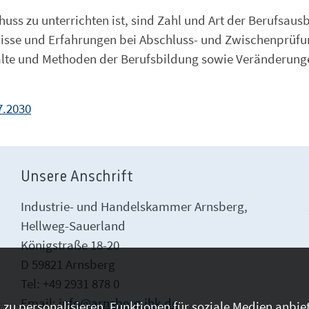
uss zu unterrichten ist, sind Zahl und Art der Berufsaus
isse und Erfahrungen bei Abschluss- und Zwischenprüfu
halte und Methoden der Berufsbildung sowie Veränderung
7.2030
Unsere Anschrift
Industrie- und Handelskammer Arnsberg,
Hellweg-Sauerland
Königstraße 18-20
D 59821 Arnsberg
Tel: +49 2931 878 0
Email:
info@arnsberg.ihk.de
zu personalisieren, Funktionen für soziale Medien anbiet