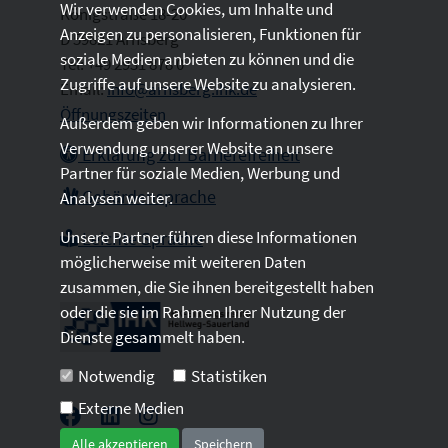
Wir verwenden Cookies, um Inhalte und
Königstraße 18-20
Anzeigen zu personalisieren, Funktionen für
D 59821 Arnsberg
soziale Medien anbieten zu können und die
Tel: +49 2931 878 0
Zugriffe auf unsere Website zu analysieren.
Email:
info@arnsberg.ihk.de
Öffnungszeiten
Außerdem geben wir Informationen zu Ihrer
Verwendung unserer Website an unsere
Erklärung zur Barrierefreiheit
Partner für soziale Medien, Werbung und
Gebärdensprache
Analysen weiter.
Unsere Partner führen diese Informationen
Leichte Sprache
möglicherweise mit weiteren Daten
zusammen, die Sie ihnen bereitgestellt haben
oder die sie im Rahmen Ihrer Nutzung der
Dienste gesammelt haben.
Notwendig
Statistiken
Externe Medien
Alle akzeptieren
Speichern