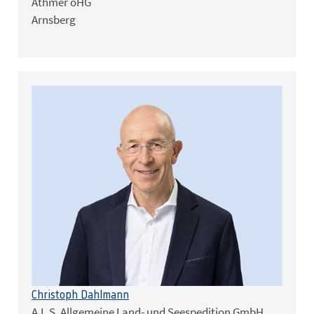
Athmer oHG
Arnsberg
Christoph Dahlmann
A.L.S. Allgemeine Land- und Seespedition GmbH