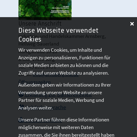
Unsere Anschrift
Diese Webseite verwendet
Industrie- und Handelskammer Arnsberg,
Cookies
Hellweg-Sauerland
Wir verwenden Cookies, um Inhalte und
Königstraße 18-20
Anzeigen zu personalisieren, Funktionen für
D 59821 Arnsberg
soziale Medien anbieten zu können und die
Tel: +49 2931 878 0
Zugriffe auf unsere Website zu analysieren.
Email:
info@arnsberg.ihk.de
Öffnungszeiten
Außerdem geben wir Informationen zu Ihrer
Verwendung unserer Website an unsere
Erklärung zur Barrierefreiheit
Partner für soziale Medien, Werbung und
Gebärdensprache
Analysen weiter.
Unsere Partner führen diese Informationen
Leichte Sprache
möglicherweise mit weiteren Daten
zusammen, die Sie ihnen bereitgestellt haben