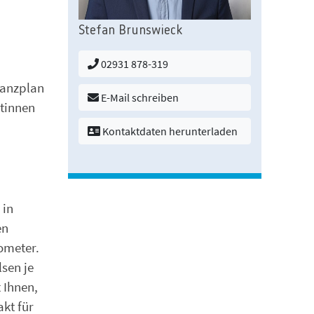
Stefan Brunswieck
02931 878-319
nanzplan
E-Mail schreiben
rtinnen
Kontaktdaten herunterladen
 in
en
ometer.
sen je
 Ihnen,
kt für