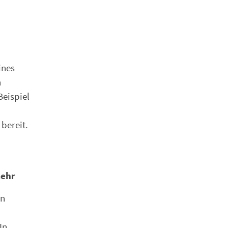
ines
n
Beispiel
bereit.
mehr
en
In