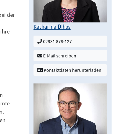
bei der
Katharina Dlhos
ihre
02931 878-127
E-Mail schreiben
Kontaktdaten herunterladen
en
mmte
n,
uen