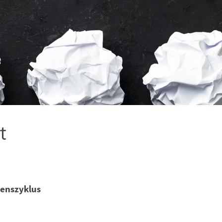
t
menszyklus