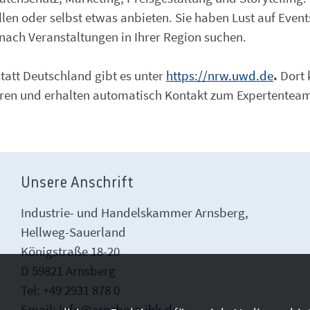
len oder selbst etwas anbieten. Sie haben Lust auf Even
 nach Veranstaltungen in Ihrer Region suchen.
att Deutschland gibt es unter
https://nrw.uwd.de
.
Dort 
ieren und erhalten automatisch Kontakt zum Expertentea
Unsere Anschrift
Industrie- und Handelskammer Arnsberg,
Hellweg-Sauerland
Königstraße 18-20
D 59821 Arnsberg
Tel: +49 2931 878 0
Email:
info@arnsberg.ihk.de