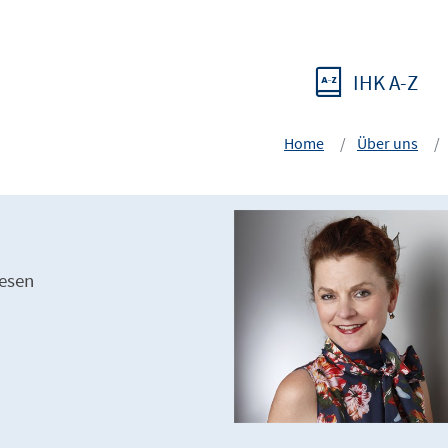
IHK A-Z
Home
Über uns
esen