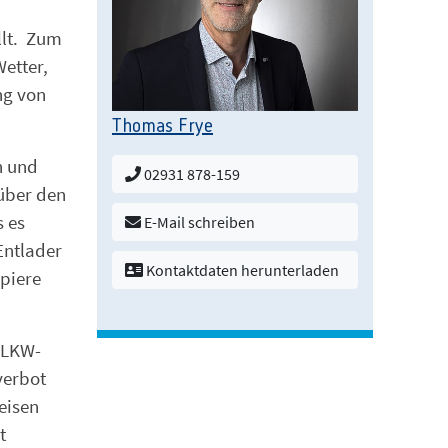
llt. Zum
etter,
ng von
Thomas Frye
n und
02931 878-159
 über den
s es
E-Mail schreiben
Entlader
Kontaktdaten herunterladen
apiere
n LKW-
verbot
eisen
t