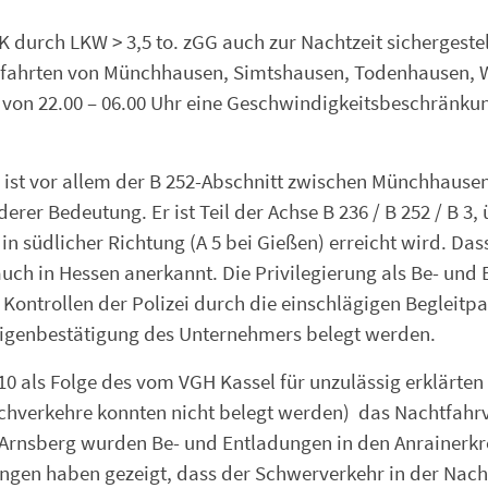
K durch LKW > 3,5 to. zGG auch zur Nachtzeit sichergeste
hfahrten von Münchhausen, Simtshausen, Todenhausen, W
t von 22.00 – 06.00 Uhr eine Geschwindigkeitsbeschränku
ist vor allem der B 252-Abschnitt zwischen Münchhause
er Bedeutung. Er ist Teil der Achse B 236 / B 252 / B 3,
n südlicher Richtung (A 5 bei Gießen) erreicht wird. Das
 auch in Hessen anerkannt. Die Privilegierung als Be- und 
Kontrollen der Polizei durch die einschlägigen Begleitp
e Eigenbestätigung des Unternehmers belegt werden.
10 als Folge des vom VGH Kassel für unzulässig erklärte
chverkehre konnten nicht belegt werden) das Nachtfahr
d Arnsberg wurden Be- und Entladungen in den Anrainerkr
gen haben gezeigt, dass der Schwerverkehr in der Nach