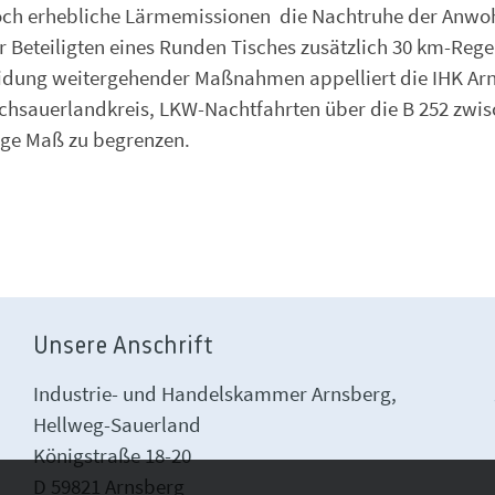
och erhebliche Lärmemissionen die Nachtruhe der Anwo
 Beteiligten eines Runden Tisches zusätzlich 30 km-Reg
eidung weitergehender Maßnahmen appelliert die IHK Ar
ochsauerlandkreis, LKW-Nachtfahrten über die B 252 zwi
ige Maß zu begrenzen.
Unsere Anschrift
Industrie- und Handelskammer Arnsberg,
Hellweg-Sauerland
Königstraße 18-20
D 59821 Arnsberg