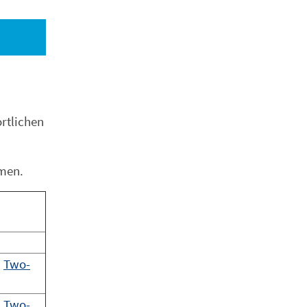
rtlichen
hmen.
|
Two-
|
Two-