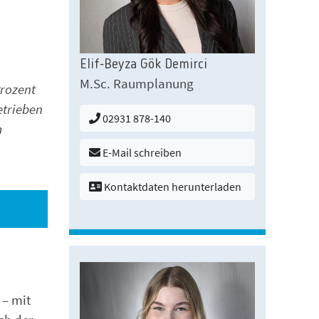
Elif-Beyza Gök Demirci
M.Sc. Raumplanung
Prozent
etrieben
02931 878-140
m
E-Mail schreiben
Kontaktdaten herunterladen
 – mit