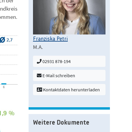
ch der
andkreis
enommen.
Franziska Petri
M.A.
02931 878-194
E-Mail schreiben
Kontaktdaten herunterladen
Weitere Dokumente