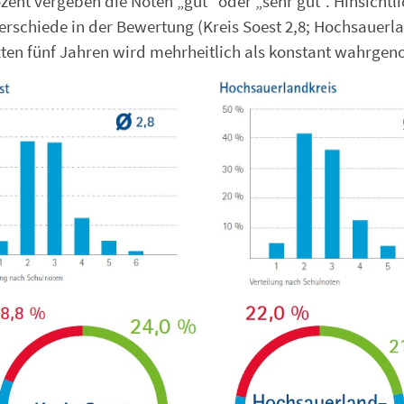
zent vergeben die Noten „gut“ oder „sehr gut“. Hinsichtli
erschiede in der Bewertung (Kreis Soest 2,8; Hochsauerl
etzten fünf Jahren wird mehrheitlich als konstant wahrg