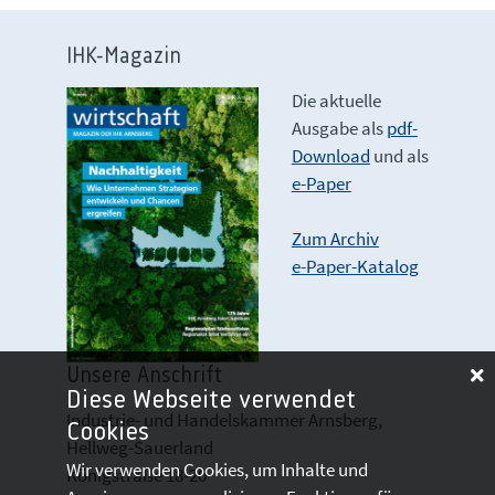
IHK-Magazin
Die aktuelle
Ausgabe als
pdf-
Download
und als
e-Paper
Zum Archiv
e-Paper-Katalog
Unsere Anschrift
Diese Webseite verwendet
Industrie- und Handelskammer Arnsberg,
Cookies
Hellweg-Sauerland
Wir verwenden Cookies, um Inhalte und
Königstraße 18-20