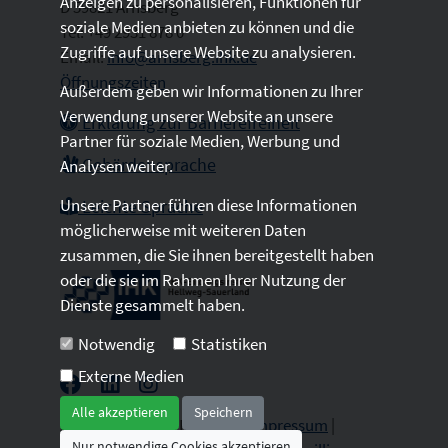
Anzeigen zu personalisieren, Funktionen für
D 59821 Arnsberg
soziale Medien anbieten zu können und die
Tel: +49 2931 878 0
Zugriffe auf unsere Website zu analysieren.
Email:
info@arnsberg.ihk.de
Öffnungszeiten
Außerdem geben wir Informationen zu Ihrer
Verwendung unserer Website an unsere
Erklärung zur Barrierefreiheit
Partner für soziale Medien, Werbung und
Gebärdensprache
Analysen weiter.
Unsere Partner führen diese Informationen
Leichte Sprache
möglicherweise mit weiteren Daten
zusammen, die Sie ihnen bereitgestellt haben
oder die sie im Rahmen Ihrer Nutzung der
Dienste gesammelt haben.
Notwendig
Statistiken
Externe Medien
Alle akzeptieren
Speichern
2026 © All Rights Reserved.
Impressum
|
Nur notwendige Cookies akzeptieren