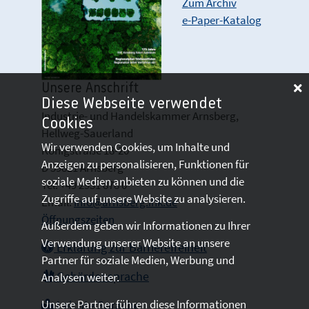
Zum Archiv
e-Paper-Katalog
Unsere Anschrift
Diese Webseite verwendet
Industrie- und Handelskammer Arnsberg,
Cookies
Hellweg-Sauerland
Wir verwenden Cookies, um Inhalte und
Königstraße 18-20
Anzeigen zu personalisieren, Funktionen für
D 59821 Arnsberg
soziale Medien anbieten zu können und die
Tel: +49 2931 878 0
Zugriffe auf unsere Website zu analysieren.
Email:
info@arnsberg.ihk.de
Öffnungszeiten
Außerdem geben wir Informationen zu Ihrer
Verwendung unserer Website an unsere
Erklärung zur Barrierefreiheit
Partner für soziale Medien, Werbung und
Gebärdensprache
Analysen weiter.
Unsere Partner führen diese Informationen
Leichte Sprache