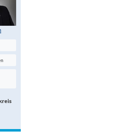
n
en
reis