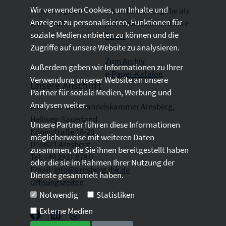
Wir verwenden Cookies, um Inhalte und
Die aktuelle Ausgabe als
Anzeigen zu personalisieren, Funktionen für
pdf- Download
und als
e-
soziale Medien anbieten zu können und die
Paper
Zugriffe auf unsere Website zu analysieren.
Zum Archiv
Außerdem geben wir Informationen zu Ihrer
e-Paper-Katalog
Verwendung unserer Website an unsere
Unsere Anschrift
Partner für soziale Medien, Werbung und
Analysen weiter.
Industrie- und Handelskammer Arnsberg,
Hellweg-Sauerland
Unsere Partner führen diese Informationen
Königstraße 18-20
möglicherweise mit weiteren Daten
D 59821 Arnsberg
zusammen, die Sie ihnen bereitgestellt haben
Tel: +49 2931 878 0
oder die sie im Rahmen Ihrer Nutzung der
Email:
info@arnsberg.ihk.de
Dienste gesammelt haben.
Öffnungszeiten
Notwendig
Statistiken
Externe Medien