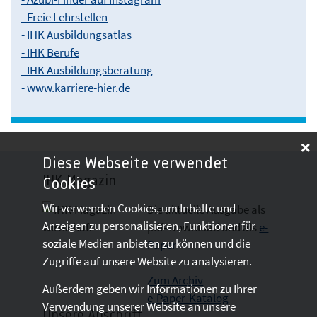
- Freie Lehrstellen
- IHK Ausbildungsatlas
- IHK Berufe
- IHK Ausbildungsberatung
- www.karriere-hier.de
Diese Webseite verwendet
IHK-Magazin
Cookies
Wir verwenden Cookies, um Inhalte und
Die aktuelle Ausgabe als
Anzeigen zu personalisieren, Funktionen für
pdf- Download
und als
e-
soziale Medien anbieten zu können und die
Paper
Zugriffe auf unsere Website zu analysieren.
Zum Archiv
Außerdem geben wir Informationen zu Ihrer
e-Paper-Katalog
Verwendung unserer Website an unsere
Unsere Anschrift